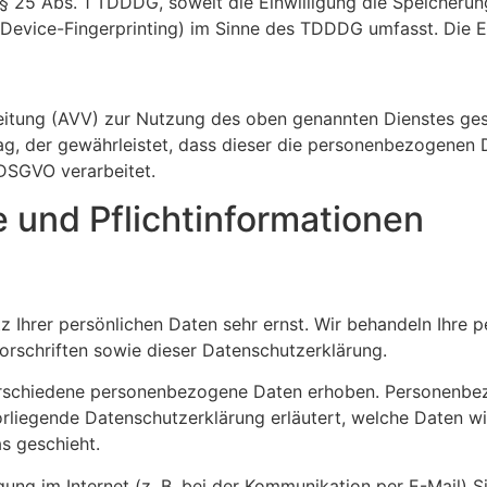
 § 25 Abs. 1 TDDDG, soweit die Einwilligung die Speicheru
Device-Fingerprinting) im Sinne des TDDDG umfasst. Die Ein
eitung (AVV) zur Nutzung des oben genannten Dienstes gesc
ag, der gewährleistet, dass dieser die personenbezogenen
DSGVO verarbeitet.
 und Pflicht­informationen
z Ihrer persönlichen Daten sehr ernst. Wir behandeln Ihre
rschriften sowie dieser Datenschutzerklärung.
rschiedene personenbezogene Daten erhoben. Personenbez
orliegende Datenschutzerklärung erläutert, welche Daten wi
s geschieht.
ung im Internet (z. B. bei der Kommunikation per E-Mail) S