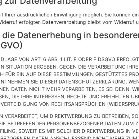
ng zur Datenverarbeitung
 Ihrer ausdrücklichen Einwilligung möglich. Sie können eine 
iderruf erfolgten Datenverarbeitung bleibt vom Widerruf u
 die Datenerhebung in besonderen
DSGVO)
AGE VON ART. 6 ABS. 1 LIT. E ODER F DSGVO ERFOLGT,
EN SITUATION ERGEBEN, GEGEN DIE VERARBEITUNG IH
H FÜR EIN AUF DIESE BESTIMMUNGEN GESTÜTZTES PRO
 ENTNEHMEN SIE DIESER DATENSCHUTZERKLÄRUNG. WEN
NEN DATEN NICHT MEHR VERARBEITEN, ES SEI DENN, 
EN, DIE IHRE INTERESSEN, RECHTE UND FREIHEITEN Ü
ERTEIDIGUNG VON RECHTSANSPRÜCHEN (WIDERSPRUCH 
VERARBEITET, UM DIREKTWERBUNG ZU BETREIBEN, SO 
 SIE BETREFFENDER PERSONENBEZOGENER DATEN ZUM 
OFILING, SOWEIT ES MIT SOLCHER DIREKTWERBUNG IN V
NBEZOGENEN DATEN ANSCHLIESSEND NICHT MEHR ZUM