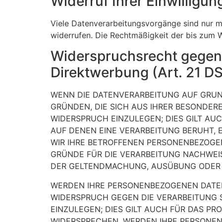
Widerruf Ihrer Einwilligu
Viele Datenverarbeitungsvorgänge sind nur mit
widerrufen. Die Rechtmäßigkeit der bis zum W
Widerspruchsrecht gegen
Direktwerbung (Art. 21 
WENN DIE DATENVERARBEITUNG AUF GRUNDL
GRÜNDEN, DIE SICH AUS IHRER BESONDER
WIDERSPRUCH EINZULEGEN; DIES GILT AUC
AUF DENEN EINE VERARBEITUNG BERUHT,
WIR IHRE BETROFFENEN PERSONENBEZOGE
GRÜNDE FÜR DIE VERARBEITUNG NACHWEIS
DER GELTENDMACHUNG, AUSÜBUNG ODER V
WERDEN IHRE PERSONENBEZOGENEN DATEN 
WIDERSPRUCH GEGEN DIE VERARBEITUNG
EINZULEGEN; DIES GILT AUCH FÜR DAS PR
WIDERSPRECHEN, WERDEN IHRE PERSONE